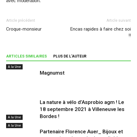
avec modération.
Article précédent
Article suivant
Croque-monsieur
Encas rapides à faire chez soi
!!
ARTICLES SIMILAIRES
PLUS DE L'AUTEUR
A la Une
Magnumst
La nature à vélo d’Asprobio agm ! Le
18 septembre 2021 à Villeneuve les
Bordes !
A la Une
A la Une
Partenaire Florence Auer_ Bijoux et