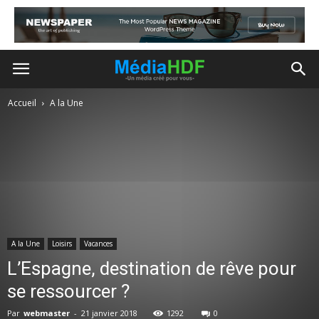
Accueil
A la Une
A la Une
Loisirs
Vacances
L’Espagne, destination de rêve pour
se ressourcer ?
Par
webmaster
-
21 janvier 2018
1292
0