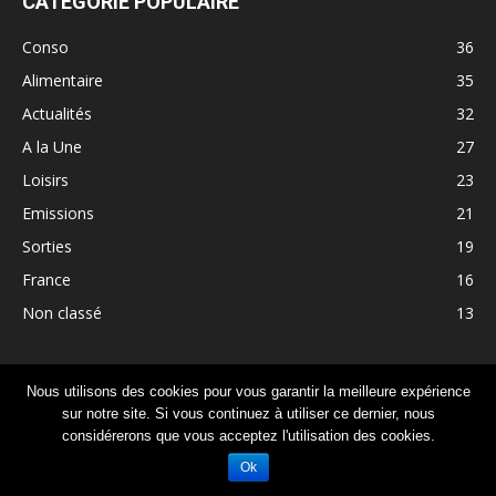
CATÉGORIE POPULAIRE
Conso
36
Alimentaire
35
Actualités
32
A la Une
27
Loisirs
23
Emissions
21
Sorties
19
France
16
Non classé
13
Nous utilisons des cookies pour vous garantir la meilleure expérience
Bénévolat
Mentions légales
Conditions d’utilisation
sur notre site. Si vous continuez à utiliser ce dernier, nous
Politique de confidentialité (RGPD)
Plan du site
Contact
considérerons que vous acceptez l'utilisation des cookies.
Ok
© MédiaHDF. Tous droits réservés.