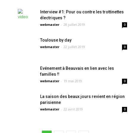
Interview #1: Pour ou contre les trottinettes
électriques ?
webmaster
-
28 juillet 2019
0
Toulouse by day
webmaster
-
22 juillet 2019
0
Evénement à Beauvais en lien avec les
familles !!
webmaster
-
19 mai 2019
0
La saison des beaux jours revient en région
parisienne
webmaster
-
22 avril 2019
0