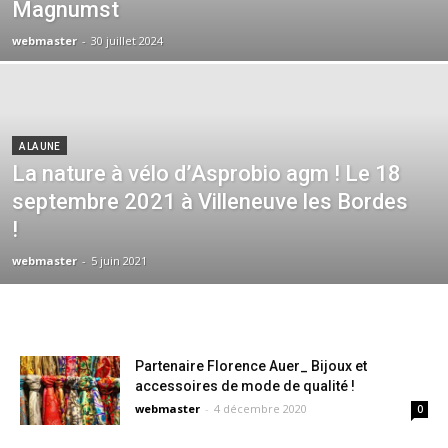
Magnumst
webmaster
-
30 juillet 2024
A LA UNE
La nature à vélo d’Asprobio agm ! Le 18
septembre 2021 à Villeneuve les Bordes
!
webmaster
-
5 juin 2021
Partenaire Florence Auer_ Bijoux et
accessoires de mode de qualité !
webmaster
-
4 décembre 2020
0