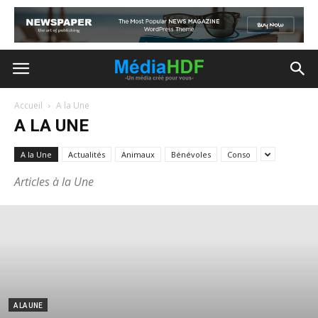
Accueil
A la Une
A LA UNE
A la Une
Actualités
Animaux
Bénévoles
Conso
Articles à la Une
A LA UNE