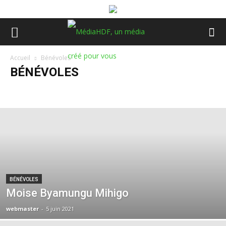
Accueil
Bénévoles
BÉNÉVOLES
A la Une
Actualités
Animaux
Bénévoles
Conso
Divertissement
Emissions
Immobilier
Loisirs
Non classé
Partenaires
Santé
Sport
Suivez nous
BÉNÉVOLES
Moise Byamungu Mihigo
webmaster
-
5 juin 2021