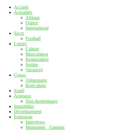
Accueil
Actualités
Afrique
France
International
Sport
Football
Loisirs
Culture
Musculation
Restauration
Sorties
Vacances
Conso
Alimentaire
Bons plans
Santé
Animaux
Non domestiques
Immobilier
Divertissement
Emissions
Interviews
Magnumst _ Gaming