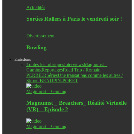
Actualités
Sorties Rollers à Paris le vendredi soir !
Divertissement
Bowling
Emissions
Toutes les rubriques
Interviews
Magnumst _
Gaming
Reportages
Road Trip / Romain
PERRIER
Séries
Une transat pas comme les autres /
Simon BEAUPIN-PORET
Magnumst _ Gaming
Magnumst _ Breachers_ Réalité Virtuelle
(VR) _ Episode 2
Magnumst _ Gaming