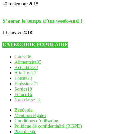
30 septembre 2018
S’aérer le temps d’un week-end !
13 janvier 2018
CATÉGORIE POPULAIRE
Conso
36
Alimentaire
35
Actualités
32
A la Une
27
Loisirs
23
Emissions
21
Sorties
19
France
16
Non classé
13
Bénévolat
Mentions légales
Conditions d’utilisation
Politique de confidentialité (RGPD)
Plan du site