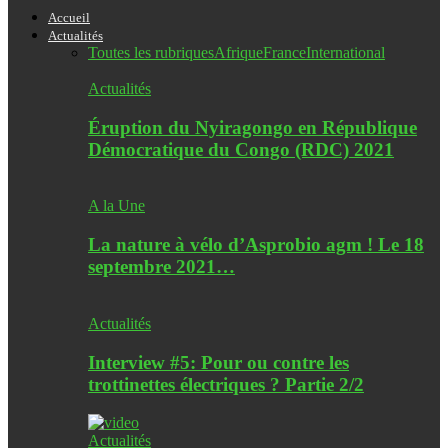
Accueil
Actualités
Toutes les rubriques
Afrique
France
International
Actualités
Éruption du Nyiragongo en République
Démocratique du Congo (RDC) 2021
A la Une
La nature à vélo d’Asprobio agm ! Le 18
septembre 2021…
Actualités
Interview #5: Pour ou contre les
trottinettes électriques ? Partie 2/2
Actualités