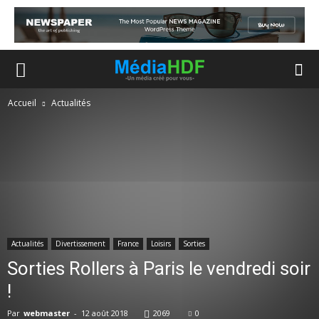
Accueil
Actualités
Actualités
Divertissement
France
Loisirs
Sorties
Sorties Rollers à Paris le vendredi soir
!
Par
webmaster
-
12 août 2018
2069
0