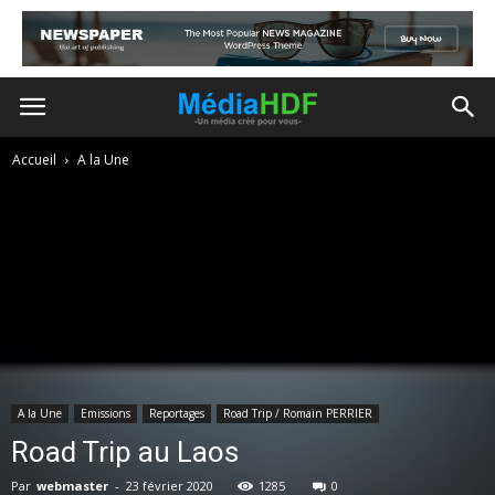
Accueil
A la Une
A la Une
Emissions
Reportages
Road Trip / Romain PERRIER
Road Trip au Laos
Par
webmaster
-
23 février 2020
1285
0