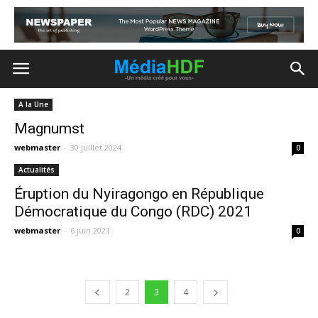
A la Une
Magnumst
webmaster
-
30 juillet 2024
0
Actualités
Éruption du Nyiragongo en République
Démocratique du Congo (RDC) 2021
webmaster
-
6 juin 2021
0
2
3
4