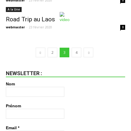
webmaster
-
23 février 2020
0
A la Une
Road Trip au Laos
webmaster
-
23 février 2020
0
2
3
4
NEWSLETTER :
Nom
Prénom
Email
*