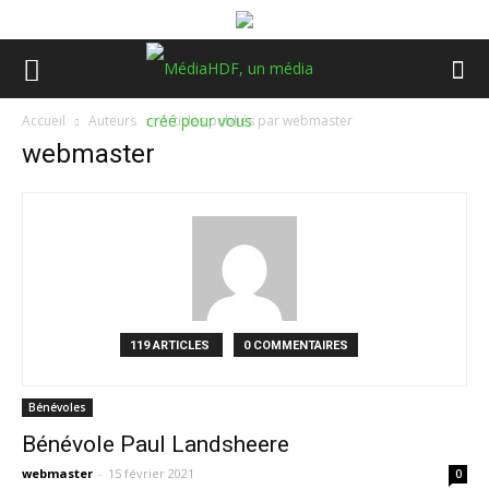
Accueil
Auteurs
Articles publiés par webmaster
webmaster
119 ARTICLES
0 COMMENTAIRES
Bénévoles
Bénévole Paul Landsheere
webmaster
-
15 février 2021
0